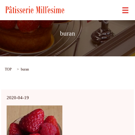
メ
buran
TOP
buran
2020-04-19