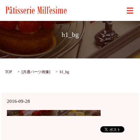
メ
h1_bg
TOP
[
共通パーツ画像
]
h1_bg
2016-09-28