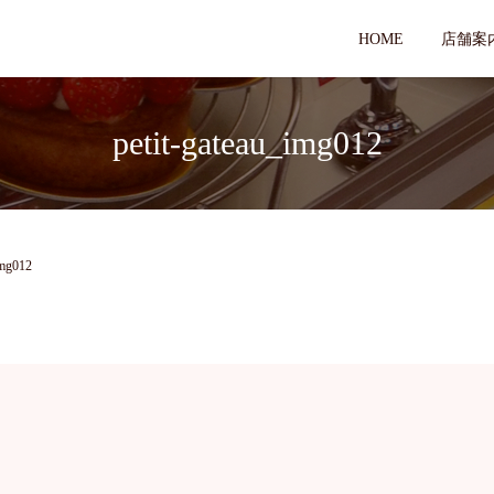
HOME
店舗案
petit-gateau_img012
img012