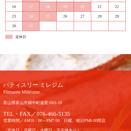
16
17
18
19
20
21
22
23
24
25
26
27
28
29
30
31
定休日
パティスリー ミレジム
Pâtisserie Millésime
富山県富山市婦中町速星1001-10
TEL・FAX／076-466-5135
営業時間／AM10：00～PM7:00 日曜、祝日PM6:00閉店
（定休日：月曜日・火曜日・不定休あり）