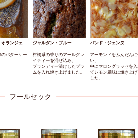
・オランジェ
ジャルダン・ブルー
パンド・ジェンヌ
味のバターケー
柑橘系の香りのアールグレ
アーモンドをふんだんに
イティーを混ぜ込み、
い、
ブランディー漬けしたプラ
中にマロングラッセを入
ムを入れ焼き上げました。
てレモン風味に焼き上げ
した。
フールセック