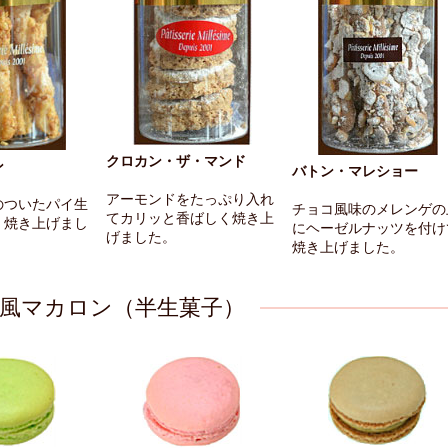
クロカン・ザ・マンド
ン
バトン・マレショー
アーモンドをたっぷり入れ
のついたパイ生
チョコ風味のメレンゲの
てカリッと香ばしく焼き上
く焼き上げまし
にヘーゼルナッツを付け
げました。
焼き上げました。
風マカロン（半生菓子）