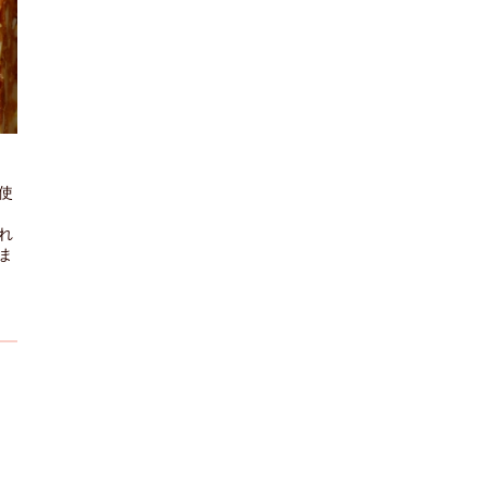
使
れ
ま