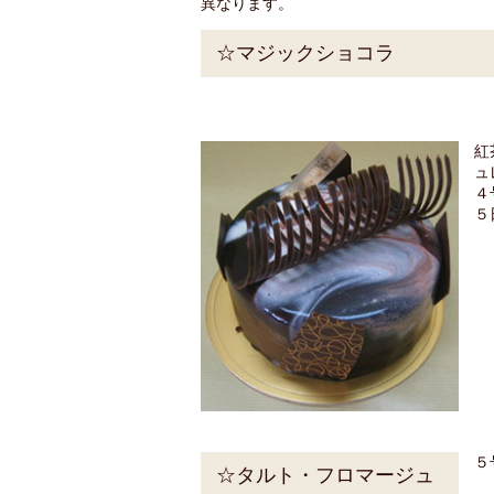
異なります。
☆マジックショコラ
紅
ュ
４
５
５
☆タルト・フロマージュ