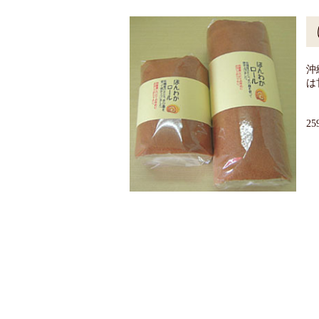
沖
は
1
2
(