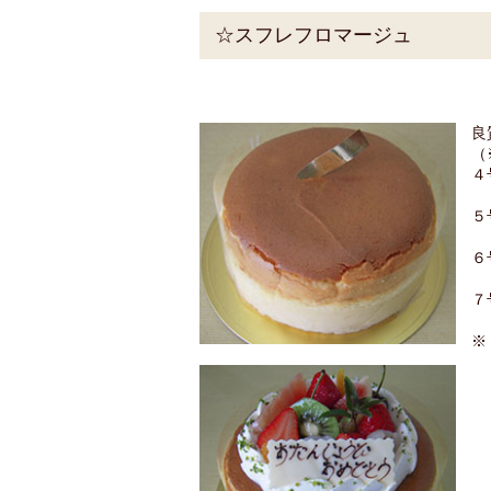
☆スフレフロマージュ
良
（
４
５
６
７
※