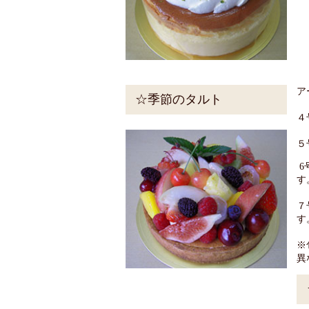
ア
☆季節のタルト
４
５
6
す
７
す
※
異