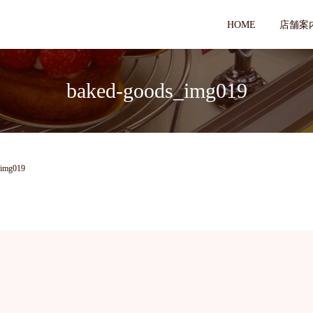
HOME
店舗案
baked-goods_img019
_img019