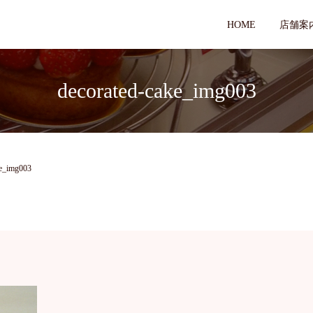
HOME
店舗案
decorated-cake_img003
ke_img003