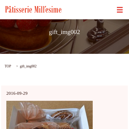
メ
gift_img002
TOP
gift_img002
2016-09-29